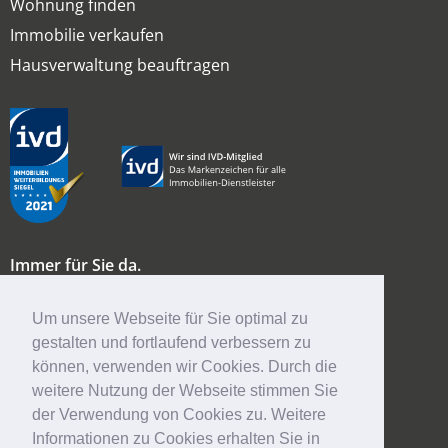
Wohnung finden
Immobilie verkaufen
Hausverwaltung beauftragen
Immer für Sie da.
Bouguenais Allee 14
65462 Ginsheim
Um unsere Webseite für Sie optimal zu
gestalten und fortlaufend verbessern zu
tel.: 06144 - 33 749 0
können, verwenden wir Cookies. Durch die
fax: 06144 - 33 749 15
weitere Nutzung der Webseite stimmen Sie
der Verwendung von Cookies zu. Weitere
info@vr-mainspitze.de
Informationen zu Cookies erhalten Sie in